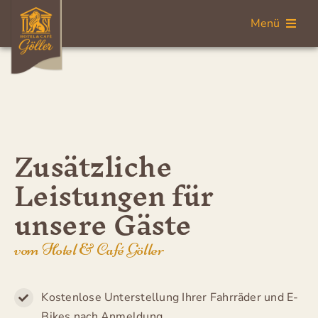
Zum
Menü
Inhalt
springen
English
Startseite
Zusätzliche
Zimmer
Leistungen für
Frühstück
unsere Gäste
Leistungen
vom Hotel & Café Göller
Über uns
Kostenlose Unterstellung Ihrer Fahrräder und E-
Bikes nach Anmeldung